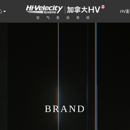
心
HV
BRAND