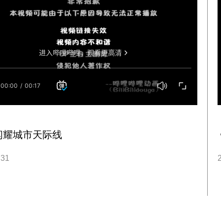
闪耀城市天际线
.31